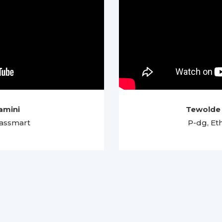
amini
Tewolde
Massmart
P-dg, Eth