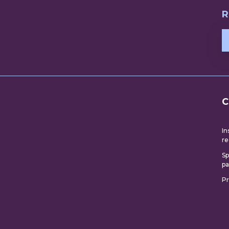
R
C
In
re
Sp
pa
Pr