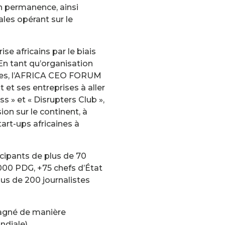
n permanence, ainsi
ales opérant sur le
e africains par le biais
 En tant qu’organisation
iences, l’AFRICA CEO FORUM
 et ses entreprises à aller
s » et « Disrupters Club »,
on sur le continent, à
tart-ups africaines à
ipants de plus de 70
1000 PDG, +75 chefs d’État
lus de 200 journalistes
agné de manière
ndiale).