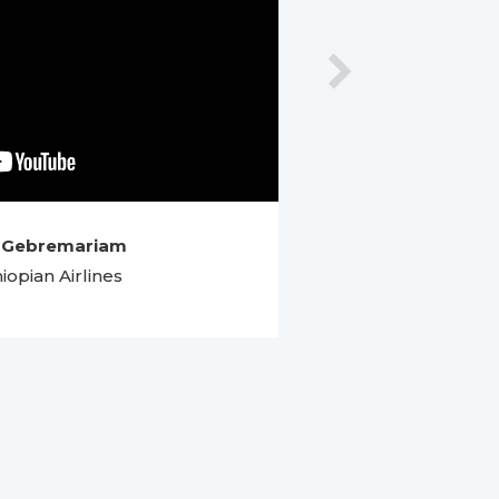
 Gebremariam
S
iopian Airlines
P-dg Afri