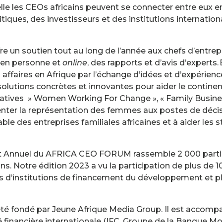
le les CEOs africains peuvent se connecter entre eux e
tiques, des investisseurs et des institutions internation
n soutien tout au long de l’année aux chefs d’entrepris
 en personne et
online
, des rapports et d’avis d’experts.
es affaires en Afrique par l’échange d’idées et d’expér
lutions concrètes et innovantes pour aider le continent
itiatives » Women Working For Change », « Family Busines
nter la représentation des femmes aux postes de décisi
ble des entreprises familiales africaines et à aider les s
 Annuel du AFRICA CEO FORUM rassemble 2 000 partic
ins. Notre édition 2023 a vu la participation de plus de 
nts d’institutions de financement du développement et p
 fondé par Jeune Afrique Media Group. Il est accomp
 financière internationale (IFC, Groupe de la Banque Mo