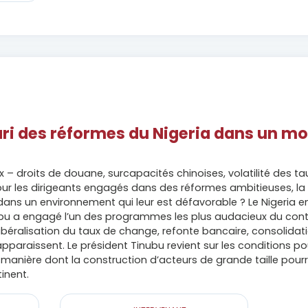
e pari des réformes du Nigeria dans un m
 – droits de douane, surcapacités chinoises, volatilité des 
r les dirigeants engagés dans des réformes ambitieuses, la qu
ans un environnement qui leur est défavorable ? Le Nigeria en of
nubu a engagé l’un des programmes les plus audacieux du cont
ibéralisation du taux de change, refonte bancaire, consolidat
 apparaissent. Le président Tinubu revient sur les conditions p
a manière dont la construction d’acteurs de grande taille pourra
inent.