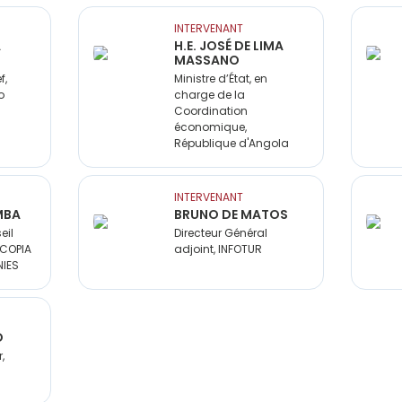
INTERVENANT
A
H.E. JOSÉ DE LIMA
MASSANO
f,
Ministre d’État, en
o
charge de la
Coordination
économique,
République d'Angola
INTERVENANT
MBA
BRUNO DE MATOS
eil
Directeur Général
 COPIA
adjoint, INFOTUR
IES
O
,