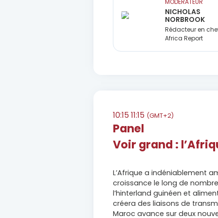
MODÉRATEUR
NICHOLAS
NORBROOK
Rédacteur en chef
Africa Report
10:15
11:15
(GMT+2)
Panel
Voir grand : l’Afr
L’Afrique a indéniablement a
croissance le long de nombreu
l’hinterland guinéen et alime
créera des liaisons de transmis
Maroc avance sur deux nouvea