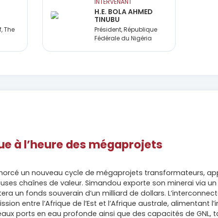
INTERVENANT
H.E. BOLA AHMED
TINUBU
, The
Président, République
Fédérale du Nigéria
ique à l’heure des mégaprojets
morcé un nouveau cycle de mégaprojets transformateurs, app
ses chaînes de valeur. Simandou exporte son minerai via un co
ntera un fonds souverain d’un milliard de dollars. L’intercon
sion entre l’Afrique de l’Est et l’Afrique australe, alimentant l
ux ports en eau profonde ainsi que des capacités de GNL, t