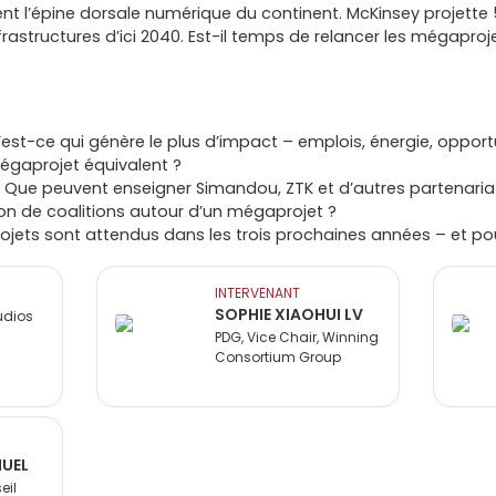
t l’épine dorsale numérique du continent. McKinsey projette 5
frastructures d’ici 2040. Est-il temps de relancer les mégapro
est-ce qui génère le plus d’impact – emplois, énergie, oppor
mégaprojet équivalent ?
: Que peuvent enseigner Simandou, ZTK et d’autres partenari
ion de coalitions autour d’un mégaprojet ?
rojets sont attendus dans les trois prochaines années – et po
INTERVENANT
SOPHIE XIAOHUI LV
udios
PDG, Vice Chair, Winning
Consortium Group
UEL
eil